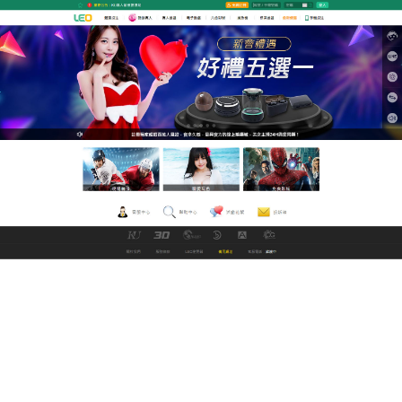
GoFun娛樂城世界盃直播平台
分類:
世足賽程
決戰美加墨！最新世足賽程戰
況、分組名單一鍵掌握
2026
世足賽程
全面升級，擴軍後的48支頂尖球隊將
在美加墨三大國展開史詩級對決！從火熱的小組賽到
一戰定生死的淘汰賽，最即時的時間表、對陣組合及