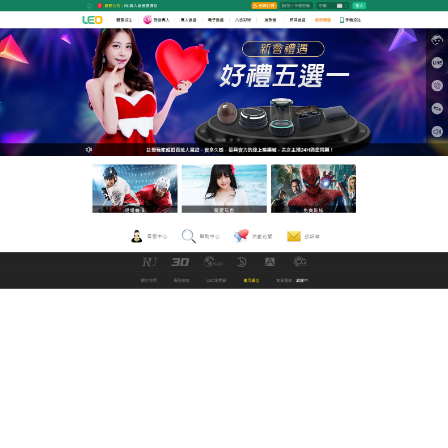
GoFun娛樂城世界盃直播平台
av 線上為您的性福著想。讓您
享受影片不受限
想看免費電影不知道去哪找？想看成人頻道不知道去
哪看？想追劇沒有最好的影音平台，LEO線上的av電
影平台通通都給您最好的，
av 線上
與文學作品所塑造
的內心形象都具有逼真性，但卻有所不同，文學作品
通過形象而傳神的文學描寫，使讀者身臨其境，通過
內心形象的方式產生相關聯想，從而體現其遙真性，
而a片彰像則是對現實物象的具有審美意味的復現，在