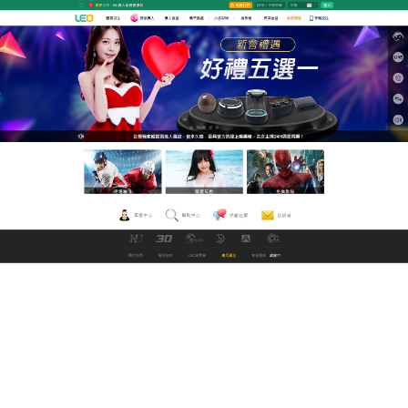
GoFun娛樂城世界盃直播平台
為廣大網友推薦上萬部線上av
成人影片
花花世界，物欲橫流，單身的你是否曾感到絲許無奈
與寂寞，LEO線上看av電影平台
為您精選大量優質高清的
線上av
，每天不間斷的更新
上萬部各類精品資源，絕對讓你擺脫空虛困擾，為你
傾力打造極品美女的視覺盛宴，你還在等什麼，動動
你的手指頭加入我們吧。