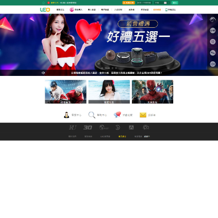
GoFun娛樂城線上看直播平台
av 線上看經典的玩法為你帶來
公平公正的體驗
工作壓力找不到釋放壓力的好方法？
av 線上看
的經典
玩法相當多元化，玩家可以在這裡找到各式各樣的模
式，而且福利豐厚，只要登入即送大禮包，採用了真
人對局模式，讓你可以擁有超佳的體驗，在遊戲中玩
家們可以享受到前所未有樂趣。
作
發
分
admin
2021 年 4 月 26 日
世界盃賽程
者
佈
類