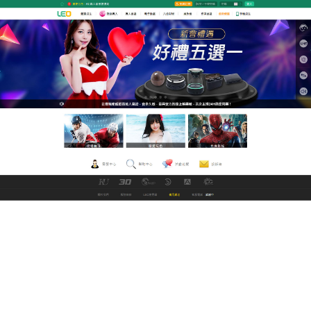
GoFun娛樂城世界盃直播平台
全新的多人對戰玩法等你來挑
戰，還有更多豐厚的大禮等你
來拿
LEO線上看av電影平台全新的遊戲，可以享受到最刺
激最好玩的玩法，不再枯燥單調；
av 線上
經典的規
則，全新的豎版遊戲操作介面，將會給每一位玩家全
新體驗，超大屏高清畫質，超便捷聊天，隨時隨地與
主播互動，有贏不完的籌碼，讓你的all in更有氣勢！