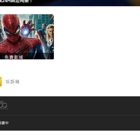
頁面
免費百家樂預測程式
百家樂免費試玩
線上看
電影 線上
近期文章
暢享頂級足球派對，專業世足直播平台帶你嗨翻
整個夏天
世界盃直播專業高清解說，賽事不漏接
手機一鍵世足線上看，高畫質世足直播隨時隨地
出發
球迷社群互動，看球從此不孤單
決戰美加墨！最新世足賽程戰況、分組名單一鍵
掌握