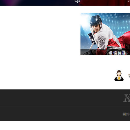
av線上看
給玩家提
驗，超多真人美女
作
admin
等多種實用大獎，
者
發
2021 年 12 月 24 日
辦大型頂級比賽，
佈
分
世足哪裡看
日
類
期:
文
上一篇文章
章
線上 av想玩就玩，讓你足
上
一
導
篇
覽
文
下一篇文章
章: