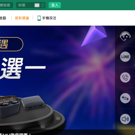
影片，推薦在這裡智能搜索，以豐富的內容，極致的觀看體驗，滿
搜
搜
尋
尋
關
鍵
字: