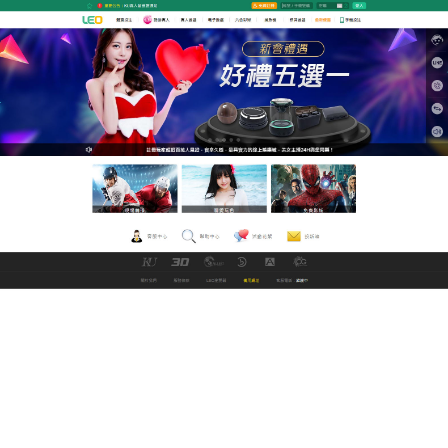
GoFun娛樂城世界盃直播平台
線上av豐厚的福利獎金賽事給
你無盡的挑戰
LEO線上看av電影平台已發展成為集現真人娛樂為一
體的多元化博彩平台，
線上av
遊戲中可以進行真人的
博弈，經典的戰鬥與PK玩法，給你帶來不新鮮快感，
而且娛樂城專業的美女客服24小時為您服務，注册即
可享受最佳遊戲，打發你的無聊時光。
作
發
分
admin
2023 年 2 月 4 日
未分類
者
佈
類