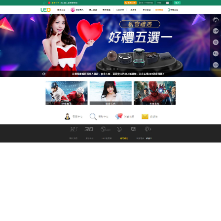
GoFun娛樂城世界盃直播平台
av線上融合多種潮流元素打
造，全方位滿足玩家需求
LEO線上看av電影平台是全球線上博弈的領導品牌，
並擁有數百萬名註冊玩家，
av線上
遊戲中你可以和真
人玩家盡情PK，為你傾情打造專業化的投注選擇，遊
戲的趣味性强，可以讓玩家在閒暇之餘與其他玩家們
一同切磋技術，在遊戲中，玩家將能在這遊戲的世界
中體驗別樣風格的av線上玩法，並可打出自己的威
風，推薦無需註冊，登入即玩！