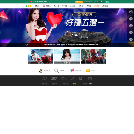
GoFun娛樂城世界盃直播平台
LEO線上看av電影平台高品質
的娛樂體驗，讓玩家身臨其境
的遊戲
LEO
線上看
av電影平台設立於泰國雲頂皇冠賭場，擁
有合法博彩牌照。承諾以最大努力保障玩家的合法權
益，豐富多樣的娛樂選擇，提供多樣的遊戲、完善的
顧客服務，並致力維護遊戲公正性，誠信保證作為資
深的娛樂網站，多年來一直積極努力不斷創新來迎合
大眾的喜愛，以客戶利益至上的原則，正是這一點使