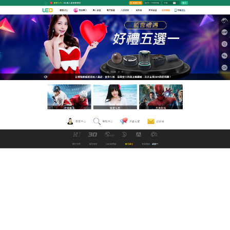
GoFun娛樂城世界盃直播平台
電影 線上讓玩家可以在手機上
體驗電玩城般的快感
LEO線上看av電影平台秉承公平、公開、公正的遊戲
原則，任何遊戲結果都是公開、透明、實时，並歡迎
任何個人和機构驗證，
電影 線上
各種各樣好玩的公式
這裡都有，遊戲內設豐富的娛樂玩法內容，精美細膩
的畫面風格帶給你，絕對的真人玩家與你線上對決，
創意有趣的互動道具，電影 線上給你在玩遊戲的途中
不覺得無聊，更多的刺激的玩法等你來體驗！