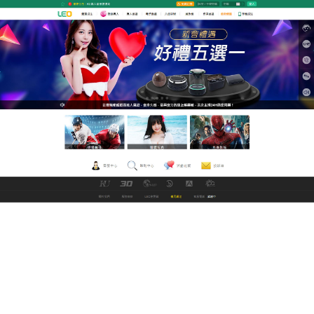
GoFun娛樂城世界盃直播平台
av 線上看全新高畫質技術看片
最流暢
LEO線上看av電影平台免費爲大家提供最新
av 線上
看
，直接免費線上看，而且是高清的，無碼、有碼、
素人、中文字幕、歐美等類別一應俱全，只要將滑鼠
游標帶過去停在示意縮圖上，不需要點擊就可以預覽
預告，再決定你是否要進入觀看！av 線上看每日更
新，開始播放後不會再有廣告，支援任何裝置包括手
機，電腦及智能電視，按照質量排序，全部安全可靠