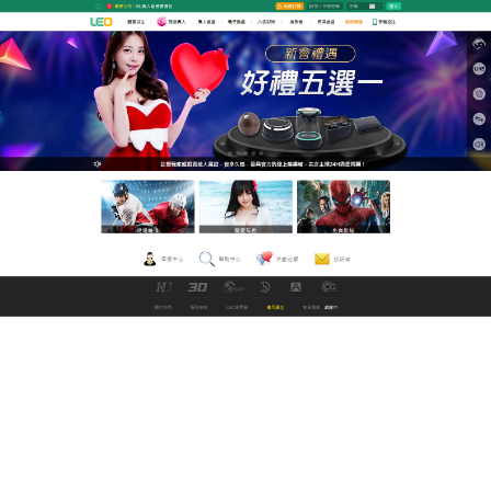
GoFun娛樂城世界盃直播平台
av 線上看讓人們可以隨時隨地
訪問留言和觀看
LEO線上看av電影平台有百萬高清免費的
av 線上看
視
頻全部免費觀看，本站特點就是沒廣告，播放流暢，
全部高清，裡面的分類是用各個女優男優的名字去分
類的，如果你都只看特定的人這裡是不錯的選擇,亞洲
的一按進去就是黑髮黑眼，很多一眼看過去就是越南
美眉或大陸美眉，西洋區的洋妞則是清一色金髮碧
眼，不知道要怎麼找的可以按一下隨機來試試手氣，