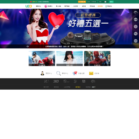
GoFun娛樂城世界盃直播平台
榮耀開踢！2026世足完整賽程
一鍵收藏狂歡不漏接
美加墨世界盃火熱來襲！這是一場橫跨三大國度的足
球盛宴，最完整的
世足賽程
資訊已經全面解鎖，從熱
血沸騰的小組揭幕戰，到決定命運的淘汰賽，乃至最
終的冠軍爭奪戰，每場比賽的時間與對陣形勢皆已同
步更新，無論你是忠實老球迷，還是只想感受四年一
次的狂歡氣氛，掌握第一手賽程才能精準鎖定主場，
調整作息為你熱愛的球隊跨海應援，點擊即刻查詢最