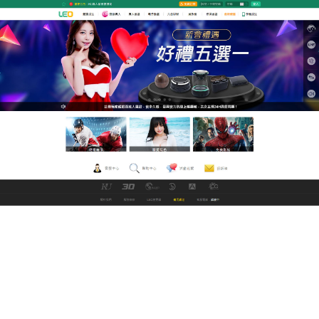
GoFun娛樂城線上看直播平台
熬夜看球必備！世界盃賽程一
鍵收藏精準對戰不迷路
還在網路上到處搜尋今晚是哪兩隊對決嗎？別再浪費
時間了！最新
世界盃賽程
已經全面上線，從最受矚目
的傳統強權爭霸，到黑馬球隊的逆襲之戰，所有場次
時間皆已換算為在地時間，無論您是支持南美勁旅還
是歐洲強權，這份賽程指南都是您熬夜看球的點睛之
筆，除了賽程，我們還提供球隊戰力分析與即時比分
追蹤，現在立刻點擊查看，解鎖最聰明的看球新姿